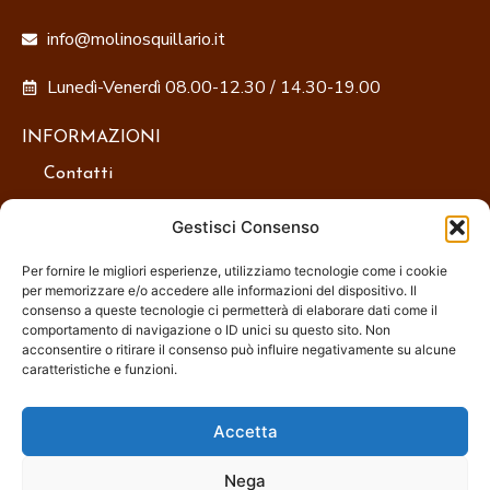
info@molinosquillario.it
Lunedì-Venerdì 08.00-12.30 / 14.30-19.00
INFORMAZIONI
Contatti
Termini e Condizioni
Gestisci Consenso
Per fornire le migliori esperienze, utilizziamo tecnologie come i cookie
Privacy Policy
per memorizzare e/o accedere alle informazioni del dispositivo. Il
consenso a queste tecnologie ci permetterà di elaborare dati come il
Cookie Policy
comportamento di navigazione o ID unici su questo sito. Non
acconsentire o ritirare il consenso può influire negativamente su alcune
caratteristiche e funzioni.
Preferenze Cookies
Accetta
SOCIAL
Nega