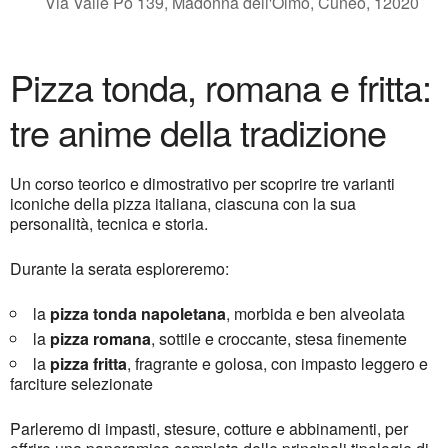
Via Valle Po 139, Madonna dell'Olmo, Cuneo, 12020
Pizza tonda, romana e fritta:
tre anime della tradizione
Un corso teorico e dimostrativo per scoprire tre varianti
iconiche della pizza italiana, ciascuna con la sua
personalità, tecnica e storia.
Durante la serata esploreremo:
la
pizza
tonda napoletana
, morbida e ben alveolata
la
pizza
romana
, sottile e croccante, stesa finemente
la
pizza
fritta
, fragrante e golosa, con impasto leggero e
farciture selezionate
Parleremo di impasti, stesure, cotture e abbinamenti, per