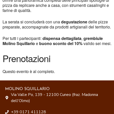
offrire una panoramica completa delle principali tipologie di
pizza da replicare anche a casa, con strumenti casalinghi e
farine di qualità.
La serata si concluderà con una
degustazione
delle pizze
preparate, accompagnate da prodotti artigianali del territorio.
Per tutti i partecipanti:
dispensa dettagliata
,
grembiule
Molino Squillario
e
buono sconto del 10%
valido sei mesi.
Prenotazioni
Questo evento è al completo.
MOLINO SQUILLARIO
Via Valle Po, 139 - 12100 Cuneo (fraz. Madonna
dell'Olmo)
+39 0171 411128